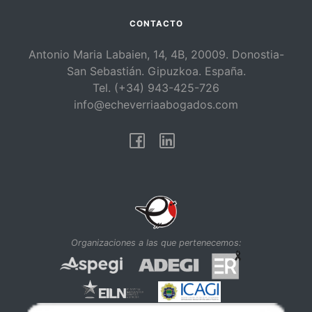
CONTACTO
Antonio Maria Labaien, 14, 4B, 20009. Donostia-
San Sebastián. Gipuzkoa. España.
Tel. (+34) 943-425-726
info@echeverriaabogados.com
Facebook
Linkedin
Organizaciones a las que pertenecemos: