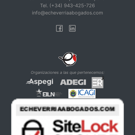
Tel. (+34) 943-425-726
info@echeverriaabogados.com
Facebook
Linkedin
Organizaciones a las que pertenecemos: