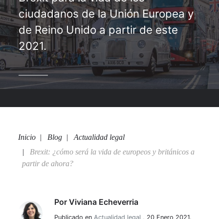
ciudadanos de la Unión Europea y
de Reino Unido a partir de este
2021.
Inicio
Blog
Actualidad legal
Brexit: ¿cómo será la vida de europeos y británicos a
partir de ahora?
Por
Viviana Echeverria
Viviana Echeverria
Publicado en
Actualidad legal
,
20 Enero 2021.