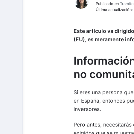
Publicado en
Tramite
Última actualización
Este artículo va dirigid
(EU), es meramente info
Información
no comunita
Si eres una persona que 
en España, entonces pue
inversores.
Pero antes, necesitarás
exigidos que se muestra