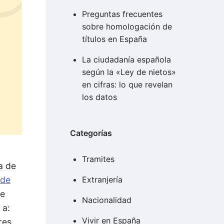
Preguntas frecuentes
sobre homologación de
títulos en España
La ciudadanía española
según la «Ley de nietos»
en cifras: lo que revelan
los datos
Categorías
Tramites
a de
 de
Extranjería
e
Nacionalidad
 a:
Vivir en España
res,