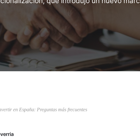
cionalización, que introdujo un nuevo mar
nvertir en España: Preguntas más frecuentes
verria