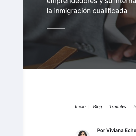
emprendedores y su interna
la inmigración cualificada
Inicio
Blog
Tramites
I
Por
Viviana Eche
Viviana Echeverria