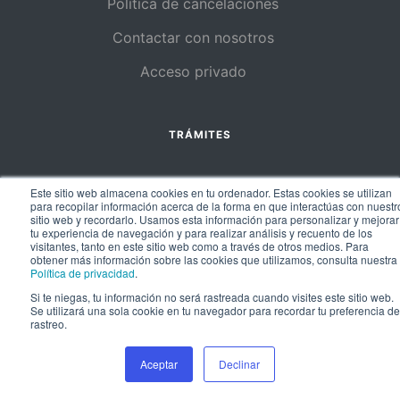
Política de cancelaciones
Contactar con nosotros
Acceso privado
TRÁMITES
Ciudadanía española
Este sitio web almacena cookies en tu ordenador. Estas cookies se utilizan
para recopilar información acerca de la forma en que interactúas con nuestr
Residencia No-Lucrativa
sitio web y recordarlo. Usamos esta información para personalizar y mejorar
tu experiencia de navegación y para realizar análisis y recuento de los
visitantes, tanto en este sitio web como a través de otros medios. Para
Visa y autorización de trabajo
obtener más información sobre las cookies que utilizamos, consulta nuestra
Política de privacidad
.
Habla con un experto
Si te niegas, tu información no será rastreada cuando visites este sitio web.
Se utilizará una sola cookie en tu navegador para recordar tu preferencia de
rastreo.
RECURSOS
Aceptar
Declinar
Recursos