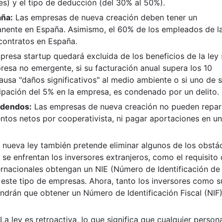
es) y el tipo de deducción (del 30% al 50%).
aña:
Las empresas de nueva creación deben tener un
nente en España. Asimismo, el 60% de los empleados de l
contratos en España.
resa startup quedará excluida de los beneficios de la ley 
resa no emergente, si su facturación anual supera los 10
causa "daños significativos" al medio ambiente o si uno de 
cipación del 5% en la empresa, es condenado por un delito.
videndos:
Las empresas de nueva creación no pueden repart
entos netos por cooperativista, ni pagar aportaciones en u
 nueva ley también pretende eliminar algunos de los obstá
 se enfrentan los inversores extranjeros, como el requisito
ternacionales obtengan un NIE (Número de Identificación de
 este tipo de empresas. Ahora, tanto los inversores como s
endrán que obtener un Número de Identificación Fiscal (NIF
La ley es retroactiva, lo que significa que cualquier person