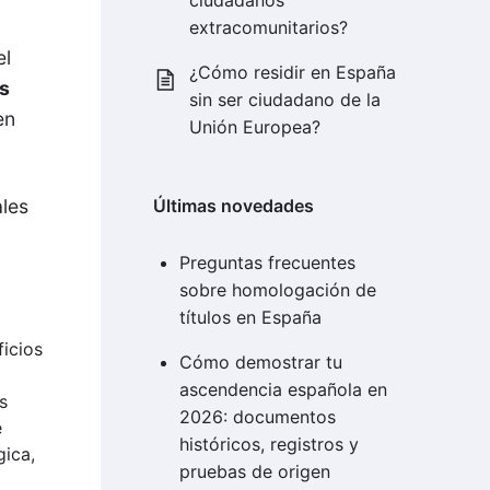
ciudadanos
extracomunitarios?
el
¿Cómo residir en España
os
sin ser ciudadano de la
en
Unión Europea?
ales
Últimas novedades
Preguntas frecuentes
sobre homologación de
títulos en España
icios
Cómo demostrar tu
ascendencia española en
s
2026: documentos
e
históricos, registros y
gica,
pruebas de origen