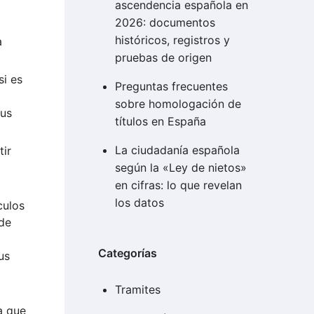
ascendencia española en
2026: documentos
históricos, registros y
a
pruebas de origen
si es
Preguntas frecuentes
sobre homologación de
sus
títulos en España
La ciudadanía española
ir
n
según la «Ley de nietos»
en cifras: lo que revelan
los datos
culos
 de
Categorías
us
)
Tramites
a que