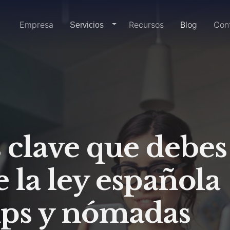
Inicio
Empresa
Recursos
Blog
Con
dropdown-link
Servicios
s clave que debes
e la ley española
ups y nómadas