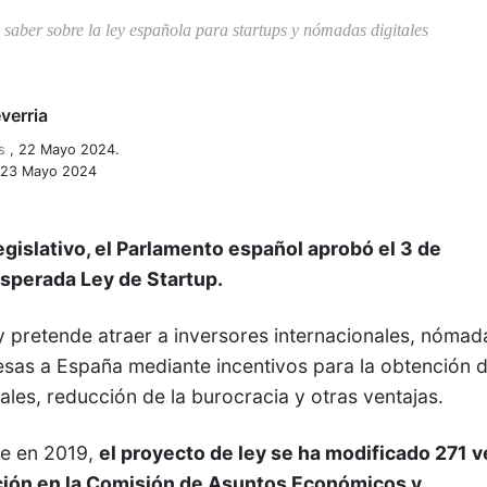
 saber sobre la ley española para startups y nómadas digitales
verria
s
,
22 Mayo 2024.
: 23 Mayo 2024
egislativo, el Parlamento español aprobó el 3 de
sperada Ley de Startup.
ey pretende atraer a inversores internacionales, nómad
esas a España mediante incentivos para la obtención 
ales, reducción de la burocracia y otras ventajas.
te en 2019,
el proyecto de ley se ha modificado 271 
tación en la Comisión de Asuntos Económicos y