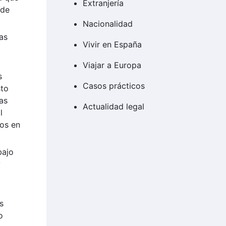
Extranjería
ede
Nacionalidad
as
Vivir en España
Viajar a Europa
s
Casos prácticos
sto
as
Actualidad legal
l
os en
bajo
y
s
o