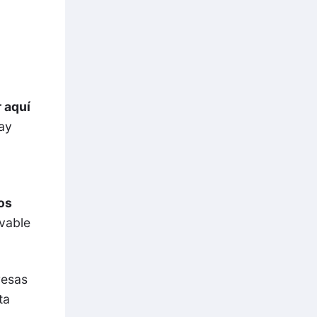
r aquí
hay
os
ovable
resas
ta