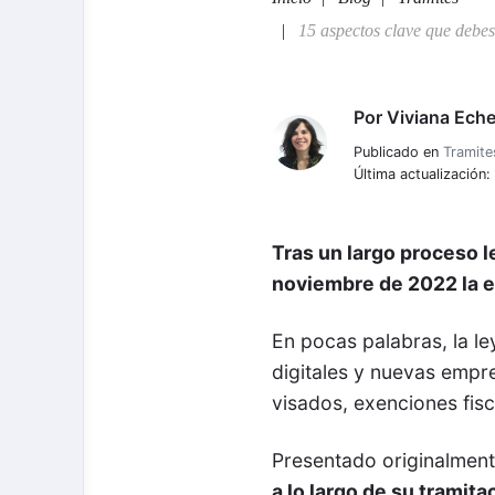
15 aspectos clave que debes
Por
Viviana Eche
Viviana Echeverria
Publicado en
Tramite
Última actualización
Tras un largo proceso l
noviembre de 2022 la e
En pocas palabras, la l
digitales y nuevas empr
visados, exenciones fisc
Presentado originalmen
a lo largo de su trami