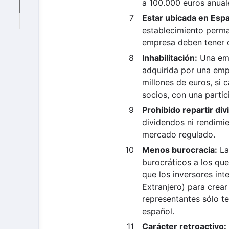
a 100.000 euros anual
Estar ubicada en Esp
establecimiento perma
empresa deben tener 
Inhabilitación:
Una emp
adquirida por una emp
millones de euros, si 
socios, con una parti
Prohibido repartir di
dividendos ni rendimi
mercado regulado.
Menos burocracia:
La
burocráticos a los que
que los inversores in
Extranjero) para crear
representantes sólo t
español.
Carácter retroactivo: