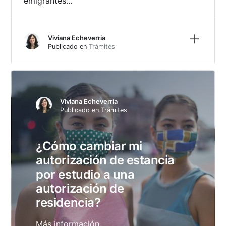
emigrantes...
Más inf
Viviana Echeverria
Publicado en
Trámites
Viviana Echeverria
Publicado en
Trámites
¿Cómo cambiar mi
autorización de estancia
por estudio a una
autorización de
residencia?
Más información