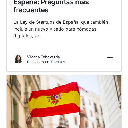
España: Preguntas más
frecuentes
La Ley de Startups de España, que también
incluía un nuevo visado para nómadas
digitales, se...
Más inf
Viviana Echeverria
Publicado en
Trámites