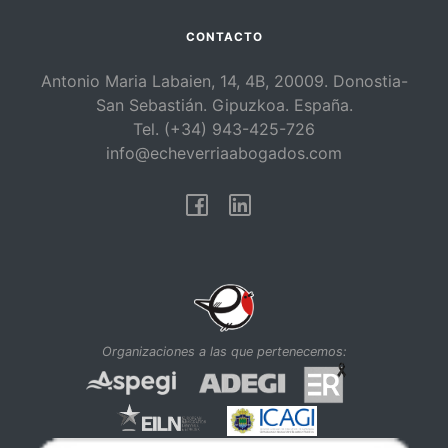
CONTACTO
Antonio Maria Labaien, 14, 4B, 20009. Donostia-
San Sebastián. Gipuzkoa. España.
Tel. (+34) 943-425-726
info@echeverriaabogados.com
Facebook
Linkedin
Organizaciones a las que pertenecemos: