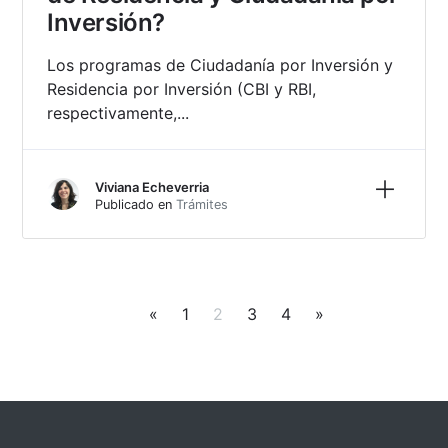
Inversión?
Los programas de Ciudadanía por Inversión y
Residencia por Inversión (CBI y RBI,
respectivamente,...
Más inf
Viviana Echeverria
Publicado en
Trámites
«
1
2
3
4
»